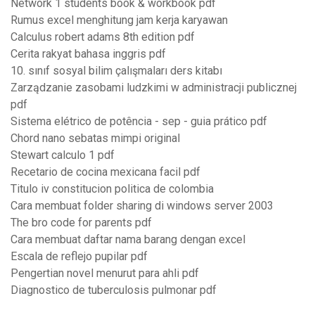
Network 1 students book & workbook pdf
Rumus excel menghitung jam kerja karyawan
Calculus robert adams 8th edition pdf
Cerita rakyat bahasa inggris pdf
10. sınıf sosyal bilim çalışmaları ders kitabı
Zarządzanie zasobami ludzkimi w administracji publicznej
pdf
Sistema elétrico de potência - sep - guia prático pdf
Chord nano sebatas mimpi original
Stewart calculo 1 pdf
Recetario de cocina mexicana facil pdf
Titulo iv constitucion politica de colombia
Cara membuat folder sharing di windows server 2003
The bro code for parents pdf
Cara membuat daftar nama barang dengan excel
Escala de reflejo pupilar pdf
Pengertian novel menurut para ahli pdf
Diagnostico de tuberculosis pulmonar pdf