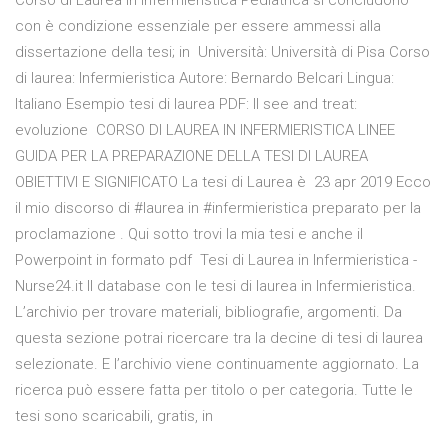
Corso di Laurea in Infermieristica Pediatrica si concludono
con è condizione essenziale per essere ammessi alla
dissertazione della tesi; in Università: Università di Pisa Corso
di laurea: Infermieristica Autore: Bernardo Belcari Lingua:
Italiano Esempio tesi di laurea PDF: Il see and treat:
evoluzione CORSO DI LAUREA IN INFERMIERISTICA LINEE
GUIDA PER LA PREPARAZIONE DELLA TESI DI LAUREA
OBIETTIVI E SIGNIFICATO La tesi di Laurea è 23 apr 2019 Ecco
il mio discorso di #laurea in #infermieristica preparato per la
proclamazione . Qui sotto trovi la mia tesi e anche il
Powerpoint in formato pdf Tesi di Laurea in Infermieristica -
Nurse24.it Il database con le tesi di laurea in Infermieristica.
L’archivio per trovare materiali, bibliografie, argomenti. Da
questa sezione potrai ricercare tra la decine di tesi di laurea
selezionate. E l’archivio viene continuamente aggiornato. La
ricerca può essere fatta per titolo o per categoria. Tutte le
tesi sono scaricabili, gratis, in