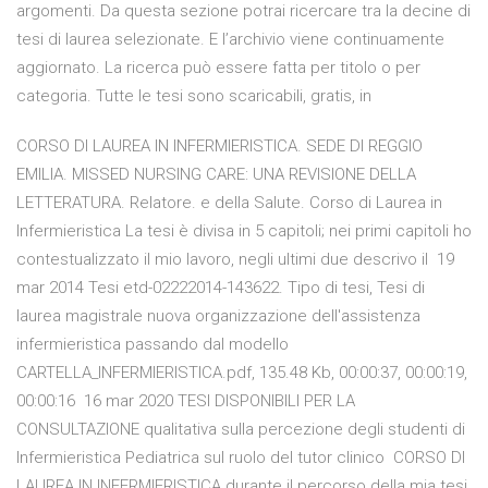
argomenti. Da questa sezione potrai ricercare tra la decine di
tesi di laurea selezionate. E l’archivio viene continuamente
aggiornato. La ricerca può essere fatta per titolo o per
categoria. Tutte le tesi sono scaricabili, gratis, in
CORSO DI LAUREA IN INFERMIERISTICA. SEDE DI REGGIO
EMILIA. MISSED NURSING CARE: UNA REVISIONE DELLA
LETTERATURA. Relatore. e della Salute. Corso di Laurea in
Infermieristica La tesi è divisa in 5 capitoli; nei primi capitoli ho
contestualizzato il mio lavoro, negli ultimi due descrivo il 19
mar 2014 Tesi etd-02222014-143622. Tipo di tesi, Tesi di
laurea magistrale nuova organizzazione dell'assistenza
infermieristica passando dal modello
CARTELLA_INFERMIERISTICA.pdf, 135.48 Kb, 00:00:37, 00:00:19,
00:00:16 16 mar 2020 TESI DISPONIBILI PER LA
CONSULTAZIONE qualitativa sulla percezione degli studenti di
Infermieristica Pediatrica sul ruolo del tutor clinico CORSO DI
LAUREA IN INFERMIERISTICA durante il percorso della mia tesi.