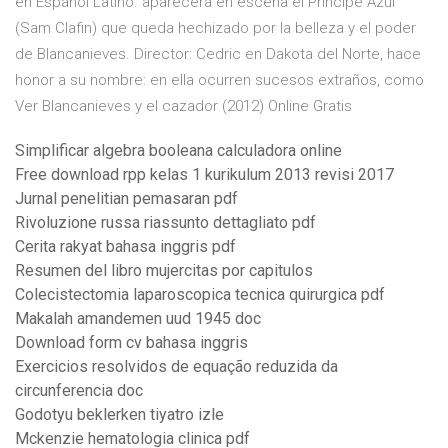
en Español Latino. aparecerá en escena el Príncipe Azul
(Sam Clafin) que queda hechizado por la belleza y el poder
de Blancanieves. Director: Cedric en Dakota del Norte, hace
honor a su nombre: en ella ocurren sucesos extraños, como
Ver Blancanieves y el cazador (2012) Online Gratis
Simplificar algebra booleana calculadora online
Free download rpp kelas 1 kurikulum 2013 revisi 2017
Jurnal penelitian pemasaran pdf
Rivoluzione russa riassunto dettagliato pdf
Cerita rakyat bahasa inggris pdf
Resumen del libro mujercitas por capitulos
Colecistectomia laparoscopica tecnica quirurgica pdf
Makalah amandemen uud 1945 doc
Download form cv bahasa inggris
Exercicios resolvidos de equação reduzida da
circunferencia doc
Godotyu beklerken tiyatro izle
Mckenzie hematologia clinica pdf