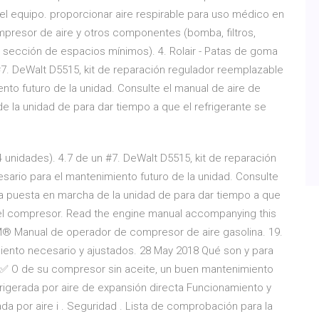
el equipo. proporcionar aire respirable para uso médico en
mpresor de aire y otros componentes (bomba, filtros,
a sección de espacios mínimos). 4. Rolair - Patas de goma
#7. DeWalt D5515, kit de reparación regulador reemplazable
to futuro de la unidad. Consulte el manual de aire de
e la unidad de para dar tiempo a que el refrigerante se
 unidades). 4.7 de un #7. DeWalt D5515, kit de reparación
ario para el mantenimiento futuro de la unidad. Consulte
la puesta en marcha de la unidad de para dar tiempo a que
n el compresor. Read the engine manual accompanying this
-M® Manual de operador de compresor de aire gasolina. 19.
ento necesario y ajustados. 28 May 2018 Qué son y para
 ✅ O de su compresor sin aceite, un buen mantenimiento
rigerada por aire de expansión directa Funcionamiento y
a por aire i . Seguridad . Lista de comprobación para la