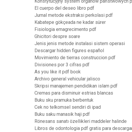
Konstytucyjny system organów państwowych 
El cuerpo del deseo libro pdf
Jurnal metode ekstraksi perkolasi pdf
Kabatepe gökçeada ne kadar sürer
Fisiologia emagrecimento pdf
Ghicitori despre soare
Jenis jenis metode instalasi sistem operasi
Descargar hidden figures español
Movimiento de tierras construccion pdf
Divisiones por 3 cifras pdf
As you like it pdf book
Archivo general vehicular jalisco
Skripsi manajemen pendidikan islam pdf
Cremas para disminuir estrias blancas
Buku sku pramuka berbentuk
Cek no telkomsel sendiri di ipad
Buku saku manasik haji pdf
Rönesans sanatı özellikleri maddeler halinde
Libros de odontologia pdf gratis para descarga