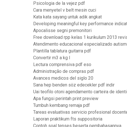
Psicologia de la vejez pdf
Cara menyetel v belt mesin cuci
Kata kata sayang untuk adik angkat
Developing meaningful key performance indica
Apocalisse segni premonitori
Free download rpp kelas 1 kurikulum 2013 revi
Atendimento educacional especializado autism
Plantilla tablatura guitarra pdf
Convertir m3 a kg l
Lectura comprensiva pdf eso
Administração de compras pdf
Avances medicos del siglo 20
Sana hep benden söz edecekler pdf indir
Uai teofilo otoni agendamento carteira de ident
Apa fungsi perintah print preview
Tumbuh kembang remaja pdf
Tareas evaluativas servicio profesional docent
Laporan praktikum fts suppositoria
Contoh soal tenses beserta pembahasannya