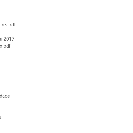
tors pdf
si 2017
o pdf
idade
e