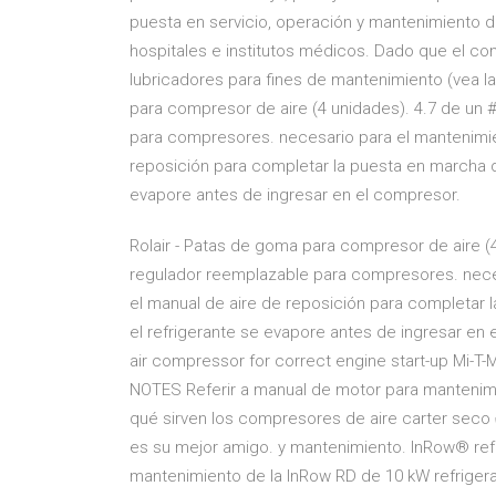
puesta en servicio, operación y mantenimiento d
hospitales e institutos médicos. Dado que el co
lubricadores para fines de mantenimiento (vea l
para compresor de aire (4 unidades). 4.7 de un 
para compresores. necesario para el mantenimien
reposición para completar la puesta en marcha d
evapore antes de ingresar en el compresor.
Rolair - Patas de goma para compresor de aire (4
regulador reemplazable para compresores. neces
el manual de aire de reposición para completar 
el refrigerante se evapore antes de ingresar e
air compressor for correct engine start-up Mi-T
NOTES Referir a manual de motor para mantenimi
qué sirven los compresores de aire carter seco
es su mejor amigo. y mantenimiento. InRow® ref
mantenimiento de la InRow RD de 10 kW refrigerad