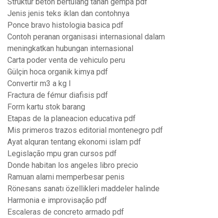
Struktur beton bertulang tahan gempa pdf
Jenis jenis teks iklan dan contohnya
Ponce bravo histologia basica pdf
Contoh peranan organisasi internasional dalam
meningkatkan hubungan internasional
Carta poder venta de vehiculo peru
Gülçin hoca organik kimya pdf
Convertir m3 a kg l
Fractura de fémur diafisis pdf
Form kartu stok barang
Etapas de la planeacion educativa pdf
Mis primeros trazos editorial montenegro pdf
Ayat alquran tentang ekonomi islam pdf
Legislação mpu gran cursos pdf
Donde habitan los angeles libro precio
Ramuan alami memperbesar penis
Rönesans sanatı özellikleri maddeler halinde
Harmonia e improvisação pdf
Escaleras de concreto armado pdf