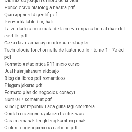
Disfraz de joaquin el libro de la vida
Ponce bravo histologia basica pdf
Qcm appareil digestif pdf
Periyodik tablo boş hali
La verdadera conquista de la nueva españa bernal diaz del
castillo pdf
Ceza dava zamanaşımını kesen sebepler
Technologie fonctionnelle de lautomobile - tome 1 - 7e éd
pdf
Formato estadistica 911 inicio curso
Jual hajar jahanam sidoarjo
Blog de libros pdf romanticos
Piagam jakarta pdf
Formato plan de negocios conacyt
Nom 047 semarnat pdf
Kunci gitar republik tiada guna lagi chordtela
Contoh undangan syukuran bentuk word
Cara memasak tengkleng kambing enak
Ciclos biogeoquimicos carbono pdf