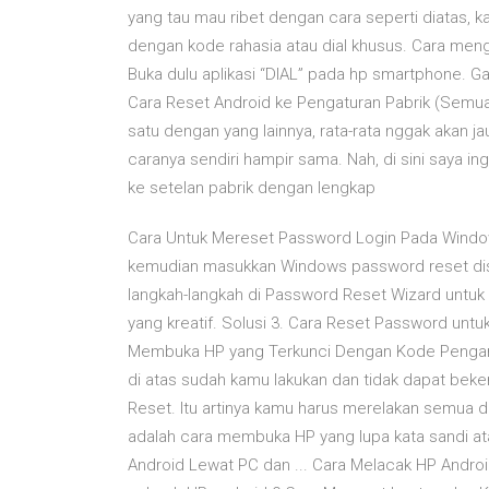
yang tau mau ribet dengan cara seperti diatas, 
dengan kode rahasia atau dial khusus. Cara men
Buka dulu aplikasi “DIAL” pada hp smartphone. G
Cara Reset Android ke Pengaturan Pabrik (Semua 
satu dengan yang lainnya, rata-rata nggak akan j
caranya sendiri hampir sama. Nah, di sini saya 
ke setelan pabrik dengan lengkap
Cara Untuk Mereset Password Login Pada Windows
kemudian masukkan Windows password reset disk 
langkah-langkah di Password Reset Wizard untu
yang kreatif. Solusi 3. Cara Reset Password unt
Membuka HP yang Terkunci Dengan Kode Pengam
di atas sudah kamu lakukan dan tidak dapat beker
Reset. Itu artinya kamu harus merelakan semua d
adalah cara membuka HP yang lupa kata sandi ata
Android Lewat PC dan ... Cara Melacak HP Androi