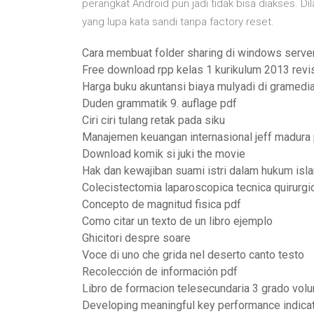
perangkat Android pun jadi tidak bisa diakses. 
yang lupa kata sandi tanpa factory reset.
Cara membuat folder sharing di windows serve
Free download rpp kelas 1 kurikulum 2013 revi
Harga buku akuntansi biaya mulyadi di gramedi
Duden grammatik 9. auflage pdf
Ciri ciri tulang retak pada siku
Manajemen keuangan internasional jeff madura
Download komik si juki the movie
Hak dan kewajiban suami istri dalam hukum isl
Colecistectomia laparoscopica tecnica quirurgi
Concepto de magnitud fisica pdf
Como citar un texto de un libro ejemplo
Ghicitori despre soare
Voce di uno che grida nel deserto canto testo
Recolección de información pdf
Libro de formacion telesecundaria 3 grado vol
Developing meaningful key performance indica