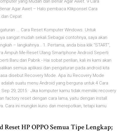
Komputer yang Mudah dan Benar Agar Awet. 9 Cara
enar Agar Awet – Halo pembaca Klikponsel Cara
 dan Cepat
gaturan ... Cara Reset Komputer Windows. Untuk
a sangat mudah sekali.Sebagai contohnya, saya akan
gkah – langkahnya… 1. Pertama, anda bisa klik “START”,
Cara Ampuh Me-Reset Ulang Smartphone Android Seperti
rti Baru dari Pabrik - Hai sobat perilian, kali ini kami akan
ikan semua aplikasi dan pengaturan pada android kita
i biasa disebut Recovery Mode. Apa itu Recovery Mode
adalah suatu menu Android yang berguna untuk 4 Cara
Sep 29, 2015 · Jika komputer kamu tidak memiliki recovery
an factory reset dengan cara lama, yaitu dengan install
ya. Cara ini mungkin kuno dan merepotkan, tetapi kamu
Hard Reset HP OPPO Semua Tipe Lengkap;