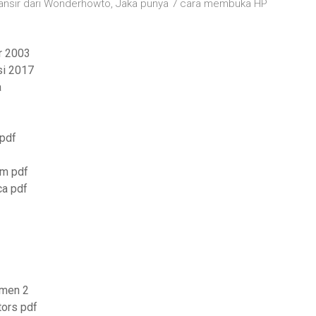
Dilansir dari Wonderhowto, Jaka punya 7 cara membuka HP
r 2003
si 2017
a
 pdf
am pdf
ca pdf
umen 2
tors pdf