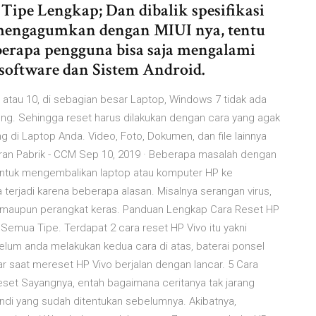
ipe Lengkap; Dan dibalik spesifikasi
 mengagumkan dengan MIUI nya, tentu
rapa pengguna bisa saja mengalami
software dan Sistem Android.
atau 10, di sebagian besar Laptop, Windows 7 tidak ada
ung. Sehingga reset harus dilakukan dengan cara yang agak
g di Laptop Anda. Video, Foto, Dokumen, dan file lainnya
uran Pabrik - CCM Sep 10, 2019 · Beberapa masalah dengan
tuk mengembalikan laptop atau komputer HP ke
ya terjadi karena beberapa alasan. Misalnya serangan virus,
ak maupun perangkat keras. Panduan Lengkap Cara Reset HP
Semua Tipe. Terdapat 2 cara reset HP Vivo itu yakni
lum anda melakukan kedua cara di atas, baterai ponsel
ar saat mereset HP Vivo berjalan dengan lancar. 5 Cara
eset Sayangnya, entah bagaimana ceritanya tak jarang
i yang sudah ditentukan sebelumnya. Akibatnya,