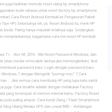
kami juga hadirkan metode reset ulang hp smartphone
ggunakan kode rahasia untuk reset factory hp smartphone.
ambar) Cara Reset Android Kembali ke Pengaturan Pabrik
Tipe HP) Sebetulnya nih, ya. Reset Android itu, merk HP
auh beda. Paling hanya masalah letaknya saja. Sedangkan
ingin menjelaskannya, bagaimana cara me-reset HP kembali
 7 | … Nov 04, 2016 · Klik Reset Password Windows, dan
(atau media removable lainnya jika memungkinkan). Ikuti
k membuat password baru. Login dengan password baru
uk Windows 7 dengan Mengetik “lusrmgr.msc” 7 Cara
an … Jika semua cara membuka HP yang lupa kata sandi
ja juga. Cara terakhir adalah dengan melakukan Factory
ata yang tersimpan di memori internal kamu. Factory Reset
u pola paling ampuh. Cara Instal Ulang / Flash Smartphone
d Yang Hilang Melalui GPS dan Lewat IMEI – Kehilangan