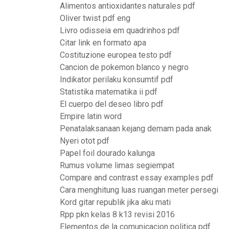
Alimentos antioxidantes naturales pdf
Oliver twist pdf eng
Livro odisseia em quadrinhos pdf
Citar link en formato apa
Costituzione europea testo pdf
Cancion de pokemon blanco y negro
Indikator perilaku konsumtif pdf
Statistika matematika ii pdf
El cuerpo del deseo libro pdf
Empire latin word
Penatalaksanaan kejang demam pada anak
Nyeri otot pdf
Papel foil dourado kalunga
Rumus volume limas segiempat
Compare and contrast essay examples pdf
Cara menghitung luas ruangan meter persegi
Kord gitar republik jika aku mati
Rpp pkn kelas 8 k13 revisi 2016
Elementos de la comunicacion politica pdf