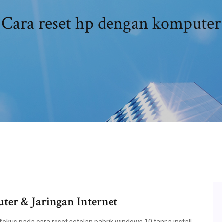
Cara reset hp dengan komputer
ter & Jaringan Internet
okus pada cara reset setelan pabrik windows 10 tanpa install