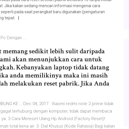
. Jika kalian sedang mencari informasi mengenai cara
eperti pada saat perangkat baru digunakan (pengaturan
ng tepat.
 Pc Dengan ...
t memang sedikit lebih sulit daripada
 kami akan menunjukkan cara untuk
kah. Kebanyakan laptop tidak datang
i jika anda memilikinya maka ini masih
h melakukan reset pabrik. Jika Anda
NG KE … Dec 04, 2017 · Xiaomi redmi note 2 prime tidak
ya gagal terhubung dengan komputer, tidak dapat membaca
sai ya. 3 Cara Mereset Ulang Hp Android (Factory Reset)!
 total kena air. 3. Dial Khusus (Kode Rahasia) Bagi kalian