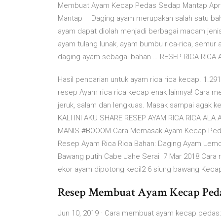
Membuat Ayam Kecap Pedas Sedap Mantap Apr 
Mantap – Daging ayam merupakan salah satu bah
ayam dapat diolah menjadi berbagai macam jenis
ayam tulang lunak, ayam bumbu rica-rica, semur
daging ayam sebagai bahan … RESEP RICA-RICA 
Hasil pencarian untuk ayam rica rica kecap. 1.2
resep Ayam rica rica kecap enak lainnya! Cara 
jeruk, salam dan lengkuas. Masak sampai agak k
KALI INI AKU SHARE RESEP AYAM RICA RICA ALA
MANIS #BOOOM Cara Memasak Ayam Kecap Pedas M
Resep Ayam Rica Rica Bahan: Daging Ayam Lemo
Bawang putih Cabe Jahe Serai 7 Mar 2018 Cara 
ekor ayam dipotong kecil2 6 siung bawang Kec
Resep Membuat Ayam Kecap Ped
Jun 10, 2019 · Cara membuat ayam kecap pedas