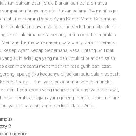
lalu tambahkan daun jeruk. Biarkan sampai aromanya
k sampai bumbunya merata. Barkan selama 3-4 menit agar
 dan taburkan garam Resep Ayam Kecap Manis Sederhana
e masak daging ayam yang paling sederhana. Masakan ini
yang terdesak dimana kita sedang butuh cepat dan praktis
mah. Memang bermacam-macam cara orang dalam meracik
 10 Resep Ayam Kecap Sederhana, Rasa Bintang 5? Tidak
yang sulit, ada juga yang mudah untuk di buat dan salah
cap akan membantu menambahkan rasa gurih dan lezat
di goreng, apalagi jika keduanya di jadikan satu dalam sebuah
ecap Pedas ... Bagi yang suka bumbu kecap, mungkin
da cari. Rasa kecap yang manis dan pedasnya cabe rawit,
 bisa membuat sajian ayam goreng menjadi lebih menarik.
bunya pun pasti sudah tersedia di dapur Anda.
kampus
yzzy 2
cion superior