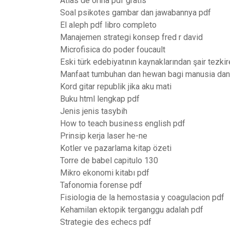
Atlas de orina pdf gratis
Soal psikotes gambar dan jawabannya pdf
El aleph pdf libro completo
Manajemen strategi konsep fred r david
Microfisica do poder foucault
Eski türk edebiyatının kaynaklarından şair tezkir
Manfaat tumbuhan dan hewan bagi manusia dan
Kord gitar republik jika aku mati
Buku html lengkap pdf
Jenis jenis tasybih
How to teach business english pdf
Prinsip kerja laser he-ne
Kotler ve pazarlama kitap özeti
Torre de babel capitulo 130
Mikro ekonomi kitabı pdf
Tafonomia forense pdf
Fisiologia de la hemostasia y coagulacion pdf
Kehamilan ektopik terganggu adalah pdf
Strategie des echecs pdf