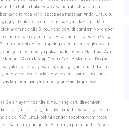
 pemilihan bahan baku bebeknya adalah faktor utama
rikan cita rasa yang lezat pada masakan Anda. Untuk itu
 dagingnya tidak keras dan memasaknya tidak lama. Mie
Selain ayam rica Mie & You yang baru diresmikan November
yam cincang, dan ayam madu. Baca juga: Rasa Bakmi Gang
967. Untuk bakmi dengan topping ayam madu, daging ayam
nis, dan gurih. "Bumbunya pakai madu. Resep Membuat Ayam
ep Membuat Ayam Kecap Pedas Sedap Mantap – Daging
anyak dicari orang. Karena, daging ayam dapat diolah
ayam goreng, ayam bakar, opor ayam, ayam tulang lunak,
anyak lagi hidangan yang menggunakan daging ayam
as Selain ayam rica Mie & You yang baru diresmikan
 kecap, ayam cincang, dan ayam madu. Baca juga: Rasa
ama sejak 1967. Untuk bakmi dengan topping ayam madu,
 rasanya manis, dan gurih. "Bumbunya pakai madu. Resep