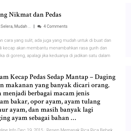
ang Nikmat dan Pedas
elera, Mudah ...
4 Comments
 cara yang sulit, ada juga yang mudah untuk di buat dan
adi kecap akan membantu menambahkan rasa gurih dan
tika di goreng, apalagi jika keduanya di jadikan satu dalam
yam Kecap Pedas Sedap Mantap – Daging
n makanan yang banyak dicari orang.
h menjadi berbagai macam jenis
yam bakar, opor ayam, ayam tulang
mur ayam, dan masih banyak lagi
ing ayam sebagai bahan …
ine.Info Dec 19, 2015 · Resep Memasak Rica Rica Bebek.