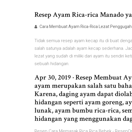
Resep Ayam Rica-rica Manado y
Cara Membuat Ayam Rica-Rica Lezat Penggugah S
Tidak semua resep ayam kecap itu di buat dengan
salah satunya adalah ayam kecap sederhana. J
lezat yang sudah di miliki dari ayam itu sendiri ke
sebuah hidangan.
Apr 30, 2019 · Resep Membuat A
ayam merupakan salah satu baha
Karena, daging ayam dapat diola
hidangan seperti ayam goreng, a
lunak, ayam bumbu rica-rica, se
hidangan yang menggunakan dag
Resep Cara Memasak Rica Rica Bebek - ResepOnl