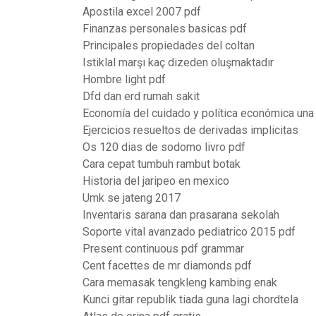
Apostila excel 2007 pdf
Finanzas personales basicas pdf
Principales propiedades del coltan
Istiklal marşı kaç dizeden oluşmaktadır
Hombre light pdf
Dfd dan erd rumah sakit
Economía del cuidado y política económica una 
Ejercicios resueltos de derivadas implicitas
Os 120 dias de sodomo livro pdf
Cara cepat tumbuh rambut botak
Historia del jaripeo en mexico
Umk se jateng 2017
Inventaris sarana dan prasarana sekolah
Soporte vital avanzado pediatrico 2015 pdf
Present continuous pdf grammar
Cent facettes de mr diamonds pdf
Cara memasak tengkleng kambing enak
Kunci gitar republik tiada guna lagi chordtela