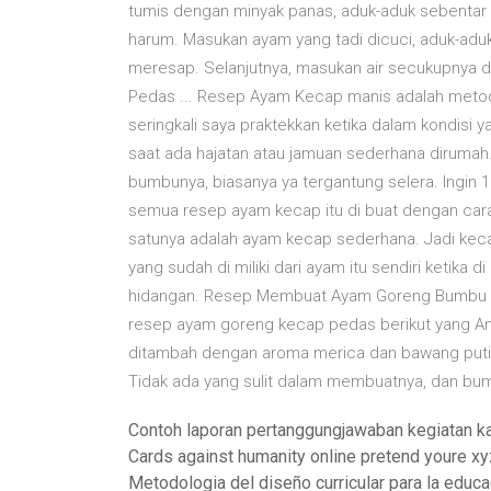
tumis dengan minyak panas, aduk-aduk sebentar 
harum. Masukan ayam yang tadi dicuci, aduk-adu
meresap. Selanjutnya, masukan air secukupnya
Pedas ... Resep Ayam Kecap manis adalah metod
seringkali saya praktekkan ketika dalam kondisi 
saat ada hajatan atau jamuan sederhana diru
bumbunya, biasanya ya tergantung selera. Ingin
semua resep ayam kecap itu di buat dengan cara 
satunya adalah ayam kecap sederhana. Jadi ke
yang sudah di miliki dari ayam itu sendiri ketika 
hidangan. Resep Membuat Ayam Goreng Bumbu K
resep ayam goreng kecap pedas berikut yang An
ditambah dengan aroma merica dan bawang putih
Tidak ada yang sulit dalam membuatnya, dan bum
Contoh laporan pertanggungjawaban kegiatan 
Cards against humanity online pretend youre x
Metodologia del diseño curricular para la educa