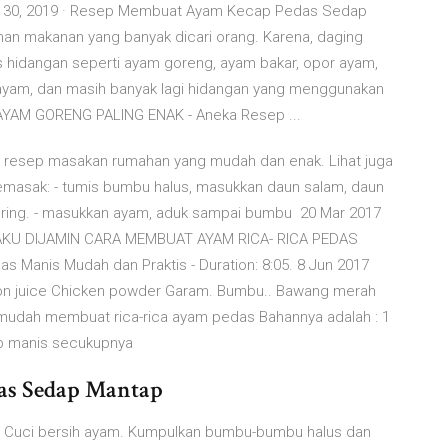
30, 2019 · Resep Membuat Ayam Kecap Pedas Sedap
an makanan yang banyak dicari orang. Karena, daging
 hidangan seperti ayam goreng, ayam bakar, opor ayam,
 ayam, dan masih banyak lagi hidangan yang menggunakan
AYAM GORENG PALING ENAK - Aneka Resep ...
91 resep masakan rumahan yang mudah dan enak. Lihat juga
memasak: - tumis bumbu halus, masukkan daun salam, daun
ering. - masukkan ayam, aduk sampai bumbu 20 Mar 2017
 AKU DIJAMIN CARA MEMBUAT AYAM RICA- RICA PEDAS
anis Mudah dan Praktis - Duration: 8:05. 8 Jun 2017
n juice Chicken powder Garam. Bumbu.. Bawang merah
mudah membuat rica-rica ayam pedas Bahannya adalah : 1
ap manis secukupnya
as Sedap Mantap
: Cuci bersih ayam. Kumpulkan bumbu-bumbu halus dan